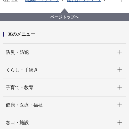
区政情報
広報・刊行物
ISOGOフォトニュース
令和４年度
「花の育て方講座～秋まきの種編～」を開催しました
ページトップへ
区のメニュー
開く
防災・防犯
開く
くらし・手続き
開く
子育て・教育
開く
健康・医療・福祉
開く
窓口・施設