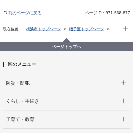
前のページに戻る
ページID：971-568-877
現在位
現在位置
横浜市トップページ
磯子区トップページ
区政情報
広報・刊行物
ISOGOフォトニュース
令和４年度
「第35回磯子区自治会町内会長交流研修会」が開催さ
ページトップへ
れました
区のメニュー
開く
防災・防犯
開く
くらし・手続き
開く
子育て・教育
開く