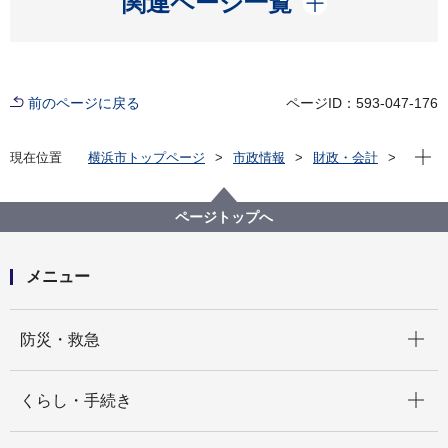
関連ページ一覧
前のページに戻る
ページID：593-047-176
現在位
現在位置
横浜市トップページ
市政情報
財政・会計
財政状況（予算・決算）
市の財政状況
横浜市の長期財政推計
ページトップへ
メニュー
開く
防災・救急
開く
くらし・手続き
開く