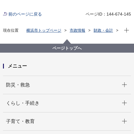
前のページに戻る
ページID：144-674-145
現在位
現在位置
横浜市トップページ
市政情報
財政・会計
財政状況（予算・決算）
決算
令和４年度決算
ページトップへ
メニュー
開く
防災・救急
開く
くらし・手続き
開く
子育て・教育