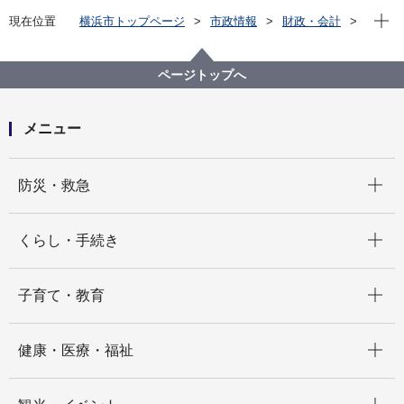
現在位
現在位置
横浜市トップページ
市政情報
財政・会計
財政状況（予算・決算）
決算
平成16年度決算
ページトップへ
メニュー
開く
防災・救急
開く
くらし・手続き
開く
子育て・教育
開く
健康・医療・福祉
開く