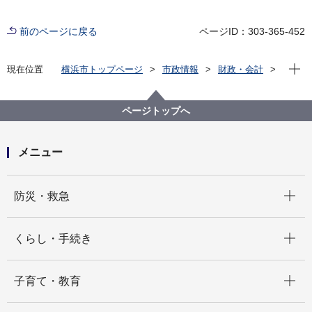
前のページに戻る
ページID：303-365-452
現在位
現在位置
横浜市トップページ
市政情報
財政・会計
財政状況（予算・決算）
決算
平成24年度決算
ページトップへ
メニュー
開く
防災・救急
開く
くらし・手続き
開く
子育て・教育
開く