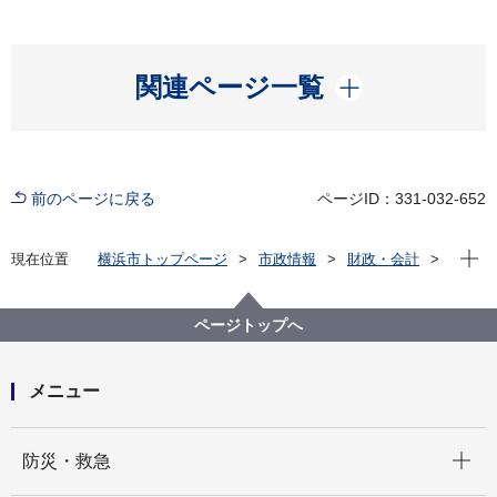
開く
関連ページ一覧
前のページに戻る
ページID：331-032-652
現在位
現在位置
横浜市トップページ
市政情報
財政・会計
財政状況（予算・決算）
決算
平成14年度決算
ページトップへ
メニュー
開く
防災・救急