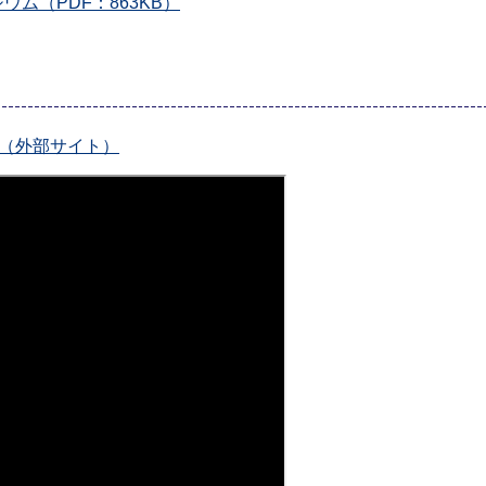
ジウム（PDF：863KB）
編)（外部サイト）