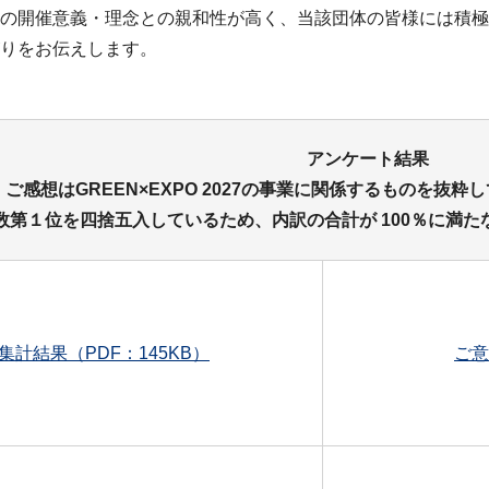
027の開催意義・理念との親和性が高く、当該団体の皆様には
ながりをお伝えします。
アンケート結果
ご感想はGREEN×EXPO 2027の事業に関係するものを抜
数第１位を四捨五入しているため、内訳の合計が 100％に満
集計結果（PDF：145KB）
ご意