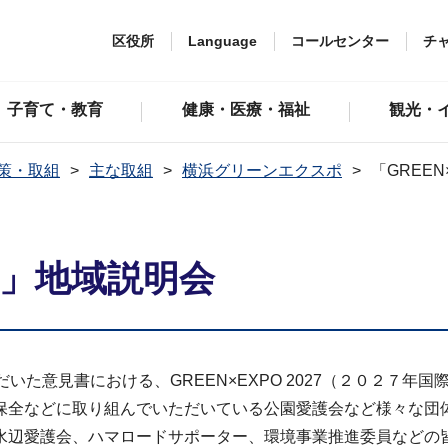
区役所
Language
コールセンター
チ
子育て・教育
健康・医療・福祉
観光・
策・取組
主な取組
横浜グリーンエクスポ
「GREEN
027」地域説明会
た意見書における、GREEN×EXPO 2027（２０２７年
保全などに取り組んでいただいている公園愛護会など様々な団
水辺愛護会、ハマロードサポーター、環境事業推進委員などの