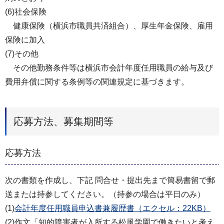
(6)社会保険
健康保険（横浜市職員共済組合）、厚生年金保険、雇用
保険に加入
(7)その他
その他勤務条件等は横浜市会計年度任用職員の給与及び
費用弁償に関する条例等の関連規定に基づきます。
応募方法、募集期間等
応募方法
次の書類を作成し、下記 問合せ・提出先まで簡易書留で郵
送または持参してください。（持参の場合は平日のみ）
(1)
会計年度任用職員申込書兼履歴書（エクセル：22KB）
(2)作文「知的障害者が入所する松風学園で働きたいと考え