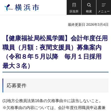
区役所
検索
メニュー
最終更新日 2026年3月4日
【健康福祉局松風学園】会計年度任用
職員（月額：夜間支援員）募集案内
（令和８年５月以降 毎月１日採用
最大３名）
応募要件
(1)地方公務員法第16条の欠格事由※に該当しないこと。
※欠格事由の内容については、会計年度任用職員申込書兼