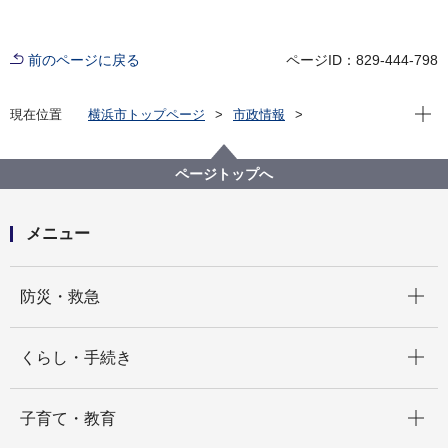
前のページに戻る
ページID：829-444-798
現在位
現在位置
横浜市トップページ
市政情報
職員採用・人事
その他採用募集
会計年度任用職員採用募集
健康福祉局
【健康福祉局松風学園】会計年度任用職員（月額：夜
ページトップへ
間支援員）募集案内（令和８年５月以降 毎月１日採
用 最大３名）
メニュー
開く
防災・救急
開く
くらし・手続き
開く
子育て・教育