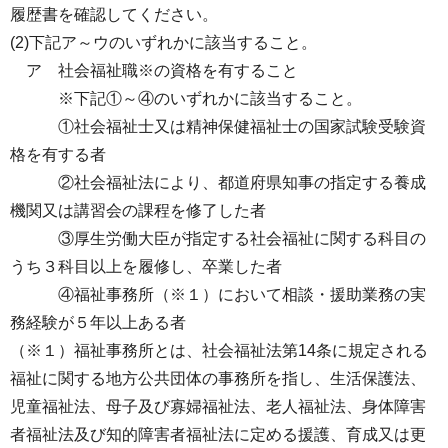
履歴書を確認してください。
(2)下記ア～ウのいずれかに該当すること。
ア 社会福祉職※の資格を有すること
※下記①～④のいずれかに該当すること。
①社会福祉士又は精神保健福祉士の国家試験受験資
格を有する者
②社会福祉法により、都道府県知事の指定する養成
機関又は講習会の課程を修了した者
③厚生労働大臣が指定する社会福祉に関する科目の
うち３科目以上を履修し、卒業した者
④福祉事務所（※１）において相談・援助業務の実
務経験が５年以上ある者
（※１）福祉事務所とは、社会福祉法第14条に規定される
福祉に関する地方公共団体の事務所を指し、生活保護法、
児童福祉法、母子及び寡婦福祉法、老人福祉法、身体障害
者福祉法及び知的障害者福祉法に定める援護、育成又は更