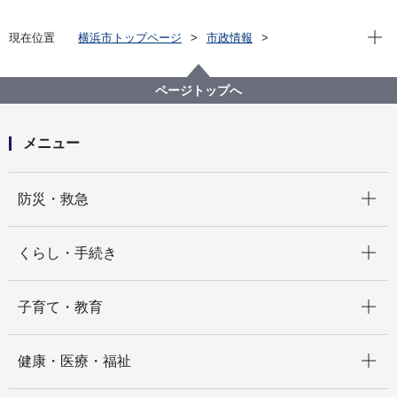
現在位
現在位置
横浜市トップページ
市政情報
職員採用・人事
その他採用募集
会計年度任用職員採用募集
健康福祉局
【募集期間終了】【健康福祉局】会計年度任用職員
ページトップへ
（日額職：健康経営担当業務）募集 （令和８年１月５
日採用）
メニュー
開く
防災・救急
開く
くらし・手続き
開く
子育て・教育
開く
健康・医療・福祉