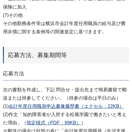
保険に加入
(7)その他
その他勤務条件等は横浜市会計年度任用職員の給与及び費
用弁償に関する条例等の関連規定に基づきます。
応募方法、募集期間等
応募方法
次の書類を作成し、下記 問合せ・提出先まで簡易書留で郵
送または持参してください。（持参の場合は平日のみ）
(1)
会計年度任用職員申込書兼履歴書（エクセル：22KB）
(2)作文「知的障害者が入所する松風学園で働きたいと考え
た理由」（
指定様式（PDF：99KB）
）
※郵送の場合は封筒の表に「会計年度任用職員（生活支援