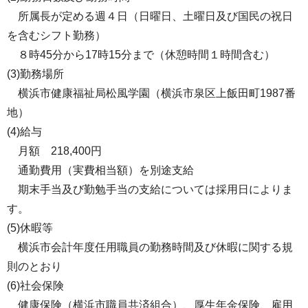
所属長が定める週４日（日曜日、土曜日及び国民の祝日
を含むシフト勤務）
８時45分から17時15分まで（休憩時間１時間含む）
(3)勤務場所
横浜市健康福祉局松風学園（横浜市泉区上飯田町1987番
地）
(4)給与
月額 218,400円
通勤費用（実費相当額）を別途支給
期末手当及び勤勉手当の支給については採用日によりま
す。
(5)休暇等
横浜市会計年度任用職員の勤務時間及び休暇に関する規
則のとおり
(6)社会保険
健康保険（横浜市職員共済組合）、厚生年金保険、雇用