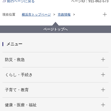
前のページに戻る
ページID：911-862-573
現在位
現在位置
横浜市トップページ
市政情報
職員採用・人事
その他採用募集
会計年度任用職員採用募集
健康福祉局
【健康福祉局松風学園】会計年度任用職員（月額：生
ページトップへ
活支援員）募集案内（令和８年５月以降 毎月１日採
用 最大２名）
メニュー
開く
防災・救急
開く
くらし・手続き
開く
子育て・教育
開く
健康・医療・福祉