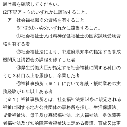
履歴書を確認してください。
(2)下記ア～ウのいずれかに該当すること。
ア 社会福祉職※の資格を有すること
※下記①～④のいずれかに該当すること。
①社会福祉士又は精神保健福祉士の国家試験受験資
格を有する者
②社会福祉法により、都道府県知事の指定する養成
機関又は講習会の課程を修了した者
③厚生労働大臣が指定する社会福祉に関する科目の
うち３科目以上を履修し、卒業した者
④福祉事務所（※１）において相談・援助業務の実
務経験が５年以上ある者
（※１）福祉事務所とは、社会福祉法第14条に規定される
福祉に関する地方公共団体の事務所を指し、生活保護法、
児童福祉法、母子及び寡婦福祉法、老人福祉法、身体障害
者福祉法及び知的障害者福祉法に定める援護、育成又は更