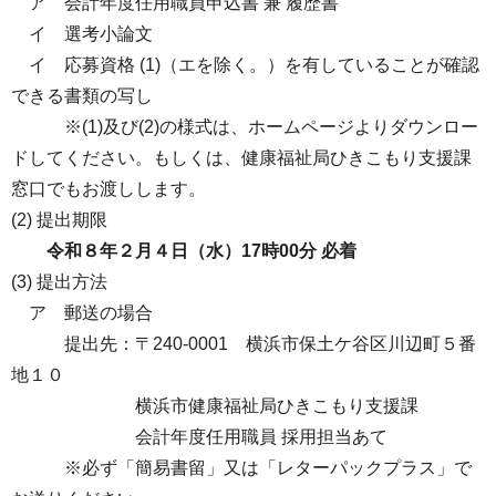
ア 会計年度任用職員申込書 兼 履歴書
イ 選考小論文
イ 応募資格 (1)（エを除く。）を有していることが確認
できる書類の写し
※(1)及び(2)の様式は、ホームページよりダウンロー
ドしてください。もしくは、健康福祉局ひきこもり支援課
窓口でもお渡しします。
(2) 提出期限
令和８年２月４日（水）17時00分 必着
(3) 提出方法
ア 郵送の場合
提出先：〒240-0001 横浜市保土ケ谷区川辺町５番
地１０
横浜市健康福祉局ひきこもり支援課
会計年度任用職員 採用担当あて
※必ず「簡易書留」又は「レターパックプラス」で