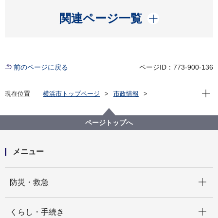
開く
関連ページ一覧
前のページに戻る
ページID：773-900-136
現在位
現在位置
横浜市トップページ
市政情報
職員採用・人事
その他採用募集
会計年度任用職員採用募集
健康福祉局
【健康福祉局】会計年度任⽤職員（⽇額職︓ひきこも
ページトップへ
り相談専用ダイヤル及び若者相談ダイヤル関連業務）
の募集について（令和８年４⽉１⽇採⽤）
メニュー
開く
防災・救急
開く
くらし・手続き