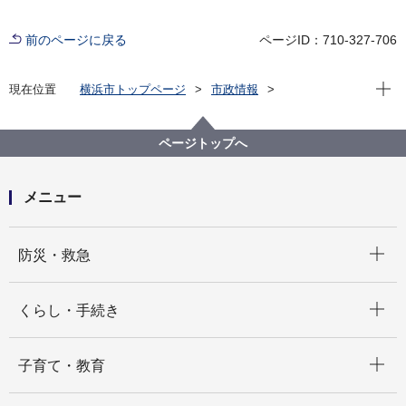
前のページに戻る
ページID：710-327-706
現在位
現在位置
横浜市トップページ
市政情報
職員採用・人事
その他採用募集
会計年度任用職員採用募集
健康福祉局
【募集は終了しました】【健康福祉局】会計年度任用
ページトップへ
職員（日額職：ひきこもり相談専用ダイヤル関連業
務）の募集について（令和８年４月１日採用）
メニュー
開く
防災・救急
開く
くらし・手続き
開く
子育て・教育
開く