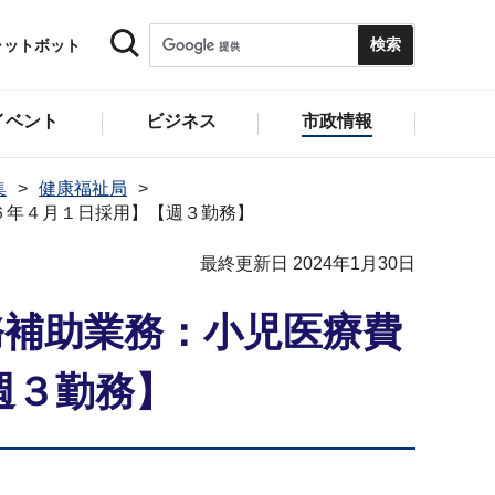
ャットボット
イベント
ビジネス
市政情報
集
健康福祉局
６年４⽉１⽇採⽤】【週３勤務】
最終更新日 2024年1月30日
務補助業務：小児医療費
週３勤務】