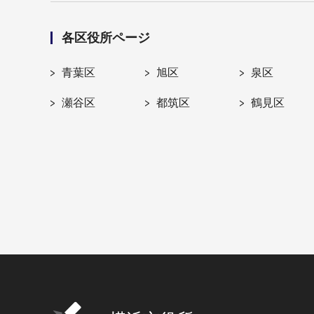
各区役所ページ
青葉区
旭区
泉区
瀬谷区
都筑区
鶴見区