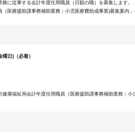
事務補助業務に従事する会計年度任⽤職員（⽇額の
職員（医療援助課事務補助業務：小児医療費助成事業)募
金曜⽇)（必着）
健康福祉局会計年度任⽤職員（医療援助課事務補助業務：小児