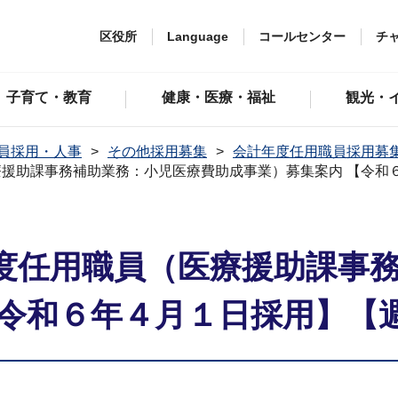
区役所
Language
コールセンター
チ
子育て・教育
健康・医療・福祉
観光・
員採用・人事
その他採用募集
会計年度任用職員採用募
援助課事務補助業務：小児医療費助成事業）募集案内 【令和
度任⽤職員（医療援助課事
【令和６年４⽉１⽇採⽤】【