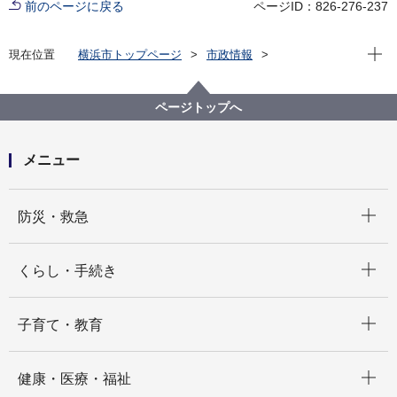
前のページに戻る
ページID：826-276-237
現在位
現在位置
横浜市トップページ
市政情報
職員採用・人事
その他採用募集
会計年度任用職員採用募集
健康福祉局
【健康福祉局】会計年度任用職員（日額職：ひきこも
ページトップへ
り相談専用ダイヤル関連業務）の募集について（令和
８年４月１日採用）
メニュー
開く
防災・救急
開く
くらし・手続き
開く
子育て・教育
開く
健康・医療・福祉