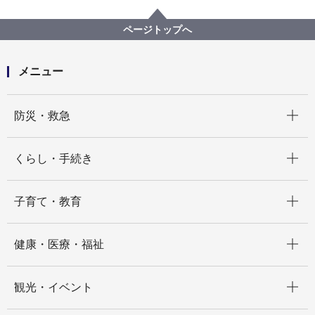
広報・広聴・報道
記者発表
都市整備局
記者発表 2024年度
横浜市都市計画マスタープラン（全市プラン）【素
ページトップへ
案】について 市民意見募集（パブリックコメント）及
び説明会を行います！
メニュー
開く
防災・救急
開く
くらし・手続き
開く
子育て・教育
開く
健康・医療・福祉
開く
観光・イベント