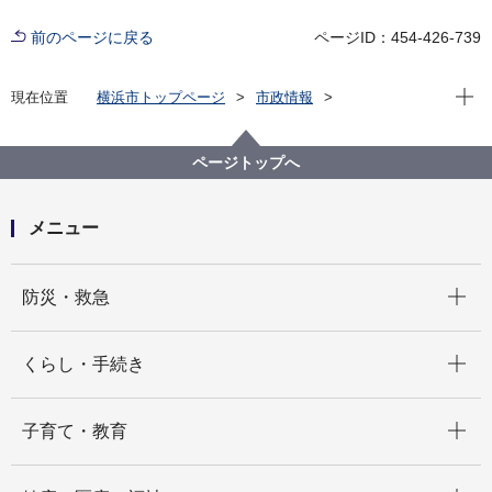
前のページに戻る
ページID：454-426-739
現在位
現在位置
横浜市トップページ
市政情報
広報・広聴・報道
記者発表
都市整備局
記者発表 2024年度
九都県市が連携して広告宣伝車の屋外広告物規制に取
ページトップへ
り組んでいます！
メニュー
開く
防災・救急
開く
くらし・手続き
開く
子育て・教育
開く