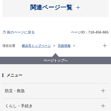
開く
関連ページ一覧
前のページに戻る
ページID：718-456-865
現在位
現在位置
横浜市トップページ
市政情報
広報・広聴・報道
記者発表
都市整備局
記者発表 2024年度
第１回「横浜市地域公共交通活性化協議会」を開催し
ページトップへ
ます
メニュー
開く
防災・救急
開く
くらし・手続き