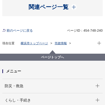
開く
関連ページ一覧
前のページに戻る
ページID：454-748-240
現在位
現在位置
横浜市トップページ
市政情報
広報・広聴・報道
記者発表
都市整備局
記者発表 2024年度
横浜駅きた西口で交通広場（タクシー乗場）の供用を
ページトップへ
開始します！
メニュー
開く
防災・救急
開く
くらし・手続き