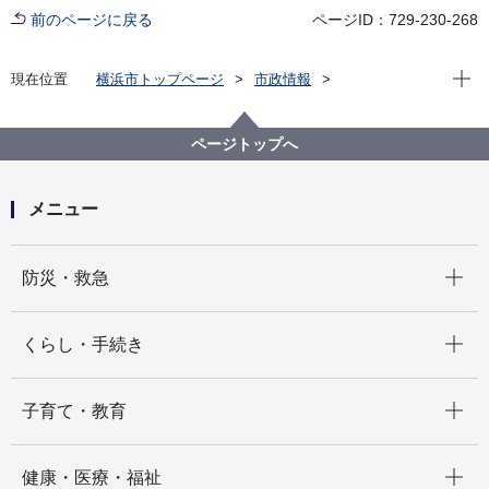
前のページに戻る
ページID：729-230-268
現在位
現在位置
横浜市トップページ
市政情報
広報・広聴・報道
記者発表
都市整備局
記者発表 2024年度
横浜市都市美対策審議会の「市民委員」を募集しま
ページトップへ
す！
メニュー
開く
防災・救急
開く
くらし・手続き
開く
子育て・教育
開く
健康・医療・福祉