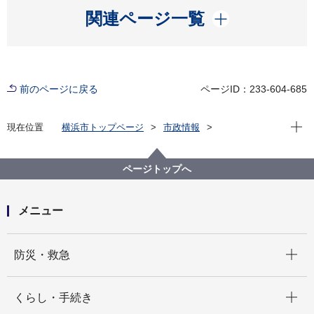
開く
関連ページ一覧
前のページに戻る
ページID：233-604-685
現在位
現在位置
横浜市トップページ
市政情報
広報・広聴・報道
記者発表
都市整備局
記者発表 2023年度
【記者発表】ヨコハマ市民まち普請事業 １次コンテス
ページトップへ
トで６提案を選考！～２次コンテストへ向け発進～
メニュー
開く
防災・救急
開く
くらし・手続き