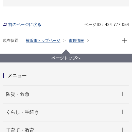
前のページに戻る
ページID：424-777-054
現在位
現在位置
横浜市トップページ
市政情報
広報・広聴・報道
記者発表
都市整備局
記者発表 2023年度
都心臨海部のにぎわい創出に向けた取組～野毛山エリ
ページトップへ
アとみなとみらい２１エリアをつなぐ～
メニュー
開く
防災・救急
開く
くらし・手続き
開く
子育て・教育