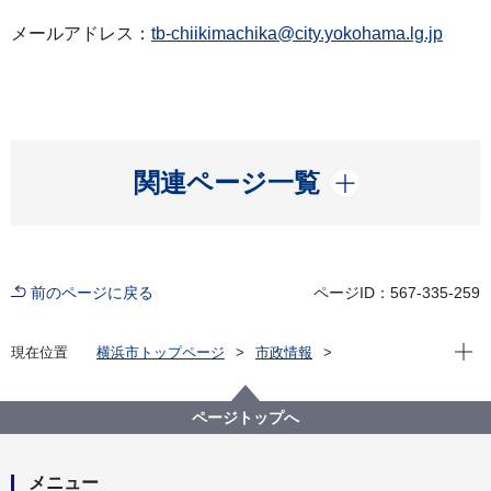
メールアドレス：
tb-chiikimachika@city.yokohama.lg.jp
開く
関連ページ一覧
前のページに戻る
ページID：567-335-259
現在位
現在位置
横浜市トップページ
市政情報
広報・広聴・報道
記者発表
都市整備局
記者発表 2023年度
【記者発表】市民による身近なまちづくりのアイデア
ページトップへ
を選ぶ １次コンテスト開催！（まち普請事業）
メニュー