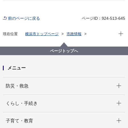
前のページに戻る
ページID：924-513-645
現在位
現在位置
横浜市トップページ
市政情報
広報・広聴・報道
記者発表
都市整備局
記者発表 2023年度
【記者発表】地域のシェアラウンジ×学生のシェアハウ
ページトップへ
ス 「こずみのANNEX」が整備されました！～ヨコハ
マ市民まち普請事業～
メニュー
開く
防災・救急
開く
くらし・手続き
開く
子育て・教育