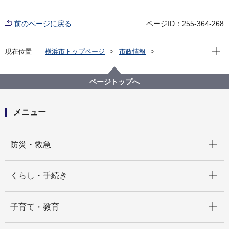
前のページに戻る
ページID：255-364-268
現在位
現在位置
横浜市トップページ
市政情報
広報・広聴・報道
記者発表
都市整備局
記者発表 2023年度
西洋館２件を歴史的建造物に認定しました！
ページトップへ
メニュー
開く
防災・救急
開く
くらし・手続き
開く
子育て・教育
開く