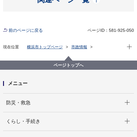
前のページに戻る
ページID：581-925-050
現在位
現在位置
横浜市トップページ
市政情報
広報・広聴・報道
記者発表
市民局
記者発表 2024年度
横浜市情報公開・個人情報保護審査会答申第3155号か
ページトップへ
ら第3157号までについて
メニュー
開く
防災・救急
開く
くらし・手続き
開く