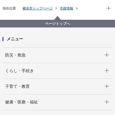
現在位
現在位置
横浜市トップページ
市政情報
広報・広聴・報道
記者発表
市民局
記者発表 2024年度
令和５年度横浜市の情報公開及び個人情報保護の運用
ページトップへ
状況について
メニュー
開く
防災・救急
開く
くらし・手続き
開く
子育て・教育
開く
健康・医療・福祉
開く