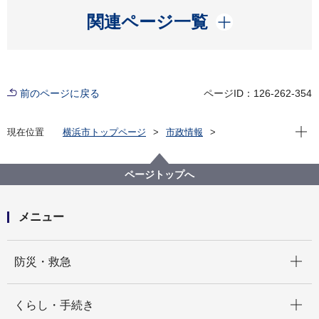
開く
関連ページ一覧
前のページに戻る
ページID：126-262-354
現在位
現在位置
横浜市トップページ
市政情報
広報・広聴・報道
記者発表
市民局
記者発表 2024年度
横浜市情報公開・個人情報保護審査会答申第3084号か
ページトップへ
ら第3086号までについて
メニュー
開く
防災・救急
開く
くらし・手続き