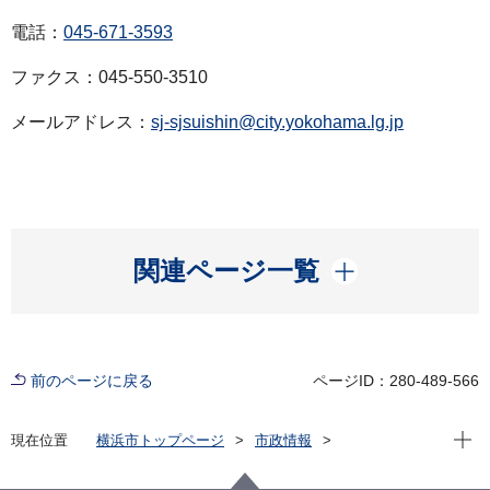
電話：
045-671-3593
ファクス：045-550-3510
メールアドレス：
sj-sjsuishin@city.yokohama.lg.jp
開く
関連ページ一覧
前のページに戻る
ページID：280-489-566
現在位
現在位置
横浜市トップページ
市政情報
広報・広聴・報道
記者発表
資源循環局
記者発表 2022年度