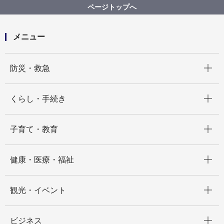
参加者募集！「食」について考えるオンラインイベン
ページトップへ
ト「WORLD FOOD NIGHT 2022 with 横浜」開催！
メニュー
開く
防災・救急
開く
くらし・手続き
開く
子育て・教育
開く
健康・医療・福祉
開く
観光・イベント
開く
ビジネス