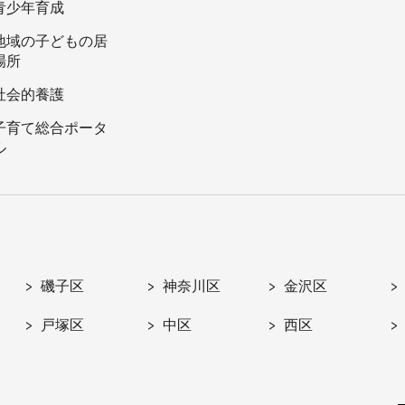
青少年育成
地域の子どもの居
場所
社会的養護
子育て総合ポータ
ル
磯子区
神奈川区
金沢区
戸塚区
中区
西区