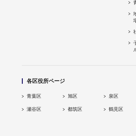
各区役所ページ
青葉区
旭区
泉区
瀬谷区
都筑区
鶴見区