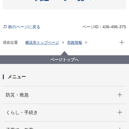
前のページに戻る
ページID：436-496-375
現在位
現在位置
横浜市トップページ
市政情報
広報・広聴・報道
記者発表
国際局
記者発表 2025年度
循環型都市を推進する新たな国際枠組みが始動 アジ
ページトップへ
ア版「循環型都市宣言制度」を創設 ～横浜市が第1号
都市として署名～
メニュー
開く
防災・救急
開く
くらし・手続き
開く