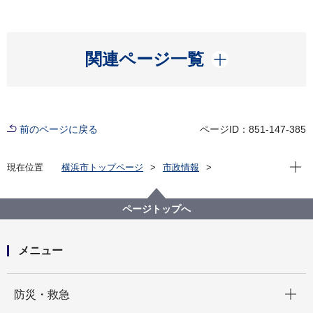
開く
関連ページ一覧
前のページに戻る
ページID：851-147-385
現在位
現在位置
横浜市トップページ
市政情報
広報・広聴・報道
記者発表
国際局
記者発表 2025年度
～多文化共生の推進に向けた、市民団体やＮＰＯ法人
ページトップへ
の活動を支援します～横浜市多文化共生市民活動支援
補助事業 令和７年度の補助対象事業を募集します
メニュー
開く
防災・救急