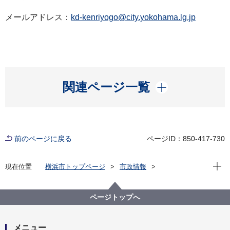
メールアドレス：
kd-kenriyogo@city.yokohama.lg.jp
開く
関連ページ一覧
前のページに戻る
ページID：850-417-730
現在位
現在位置
横浜市トップページ
市政情報
広報・広聴・報道
記者発表
こども青少年局
記者発表 2025年度
令和６年度 横浜市における児童虐待の対応状況
ページトップへ
メニュー