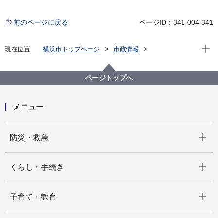
前のページに戻る
ページID：341-004-341
現在位
現在位置
横浜市トップページ
市政情報
広報・広聴・報道
記者発表
こども青少年局
記者発表 2025年度
令和７年度「里親制度啓発イベント」を開催します
ページトップへ
メニュー
開く
防災・救急
開く
くらし・手続き
開く
子育て・教育
開く