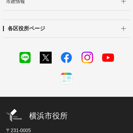
市政情報
開く
各区役所ページ
横浜市役所
〒231-0005