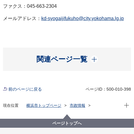
ファクス：045-663-2304
メールアドレス：
kd-syogaijifukuho@city.yokohama.lg.jp
開く
関連ページ一覧
前のページに戻る
ページID：500-010-398
現在位
現在位置
横浜市トップページ
市政情報
広報・広聴・報道
記者発表
こども青少年局
記者発表 2025年度
障害児通所支援事業所の指定取消処分について
ページトップへ