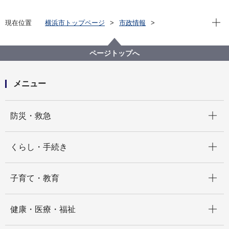
現在位
現在位置
横浜市トップページ
市政情報
広報・広聴・報道
記者発表
こども青少年局
記者発表 2025年度
横浜市中央児童相談所一時保護施設における食中毒の
ページトップへ
発生について
メニュー
開く
防災・救急
開く
くらし・手続き
開く
子育て・教育
開く
健康・医療・福祉