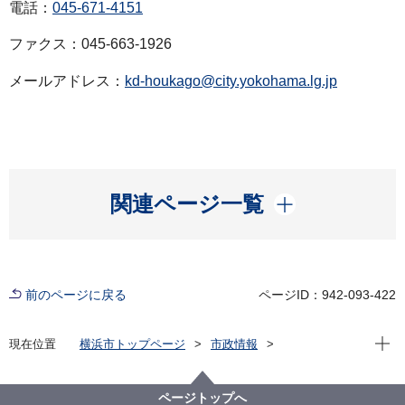
電話：
045-671-4151
ファクス：045-663-1926
メールアドレス：
kd-houkago@city.yokohama.lg.jp
開く
関連ページ一覧
前のページに戻る
ページID：942-093-422
現在位
現在位置
横浜市トップページ
市政情報
広報・広聴・報道
記者発表
こども青少年局
記者発表 2025年度
放課後児童クラブにおける補助金の不正受給について
ページトップへ