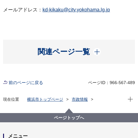
メールアドレス：
kd-kikaku@city.yokohama.lg.jp
開く
関連ページ一覧
前のページに戻る
ページID：966-567-489
現在位
現在位置
横浜市トップページ
市政情報
広報・広聴・報道
記者発表
こども青少年局
記者発表 2025年度
結婚支援のプロから学ぶ！みらいにつなげる結婚応援
ページトップへ
セミナーを開催します
メニュー