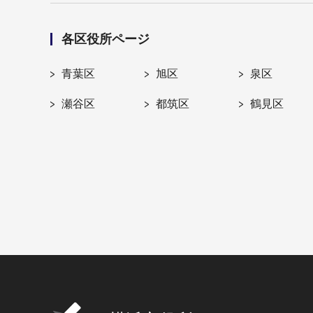
各区役所ページ
青葉区
旭区
泉区
瀬谷区
都筑区
鶴見区