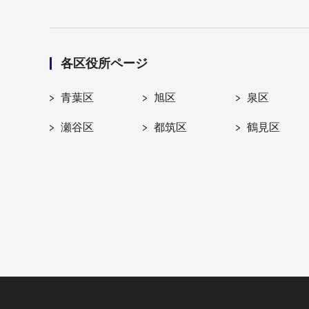
各区役所ページ
青葉区
旭区
泉区
瀬谷区
都筑区
鶴見区