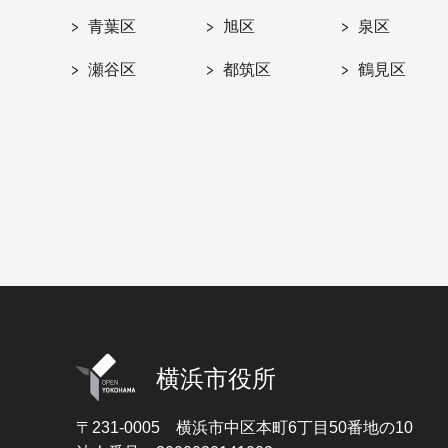
青葉区
旭区
泉区
瀬谷区
都筑区
鶴見区
横浜市役所
〒231-0005
横浜市中区本町6丁目50番地の10