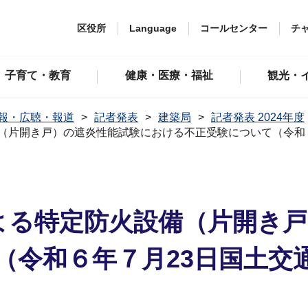
区役所
Language
コールセンター
チ
子育て・教育
健康・医療・福祉
観光・
報・広聴・報道
記者発表
建築局
記者発表 2024年度
設備（片開き戸）の遮炎性能試験における不正受験について（令和
による特定防火設備（片開き
（令和６年７月23日国土交