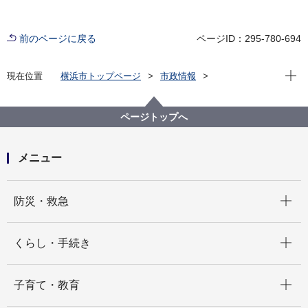
前のページに戻る
ページID：295-780-694
現在位
現在位置
横浜市トップページ
市政情報
広報・広聴・報道
記者発表
建築局
記者発表 2024年度
狭あい道路（幅員４メートル未満の道路）の後退用地
ページトップへ
を整備した物件に対しパトロールを実施しました！
メニュー
開く
防災・救急
開く
くらし・手続き
開く
子育て・教育