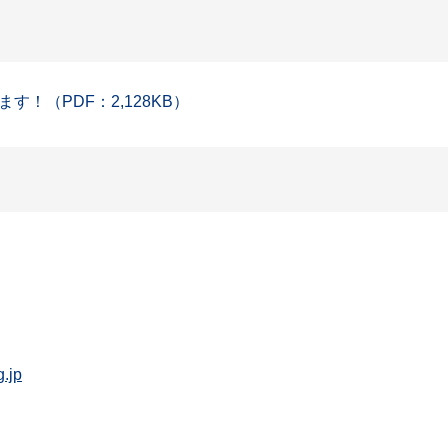
！（PDF：2,128KB）
.jp