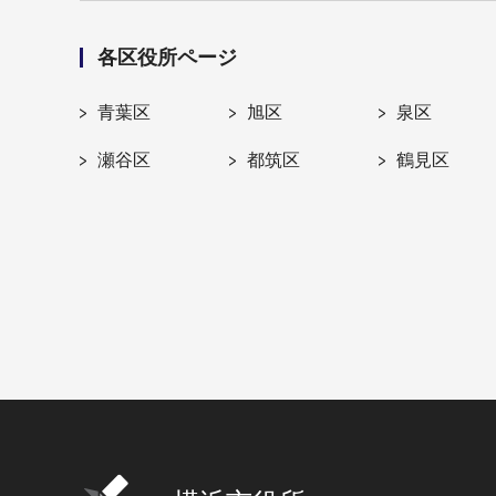
各区役所ページ
青葉区
旭区
泉区
瀬谷区
都筑区
鶴見区