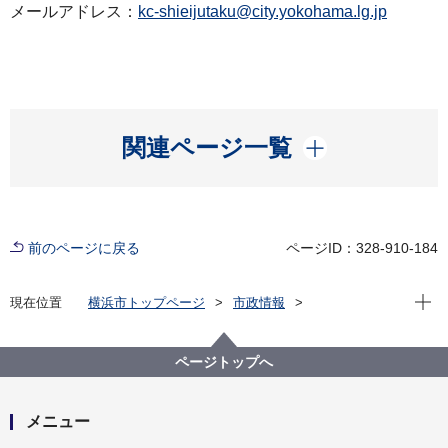
メールアドレス：
kc-shieijutaku@city.yokohama.lg.jp
開く
関連ページ一覧
前のページに戻る
ページID：328-910-184
現在位
現在位置
横浜市トップページ
市政情報
広報・広聴・報道
記者発表
建築局
記者発表 2021年度
野庭住宅・野庭団地の再生に向けたサウンディング型
ページトップへ
市場調査（対話）について企業の皆様との対話結果を
公表します
メニュー