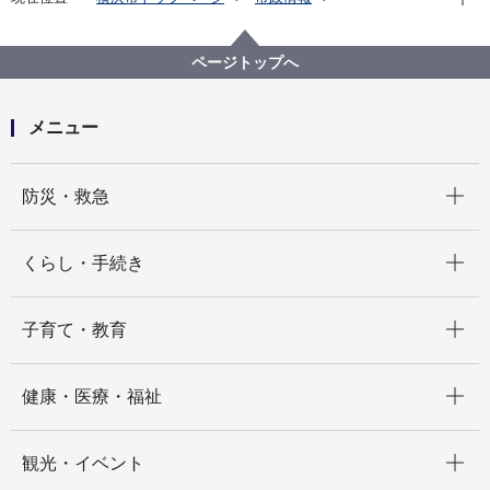
広報・広聴・報道
記者発表
経済局
記者発表 2024年度
令和７年度「横浜市場場外マルシェ」の開催に向け
ページトップへ
て、イベント企画を募集します
メニュー
開く
防災・救急
開く
くらし・手続き
開く
子育て・教育
開く
健康・医療・福祉
開く
観光・イベント