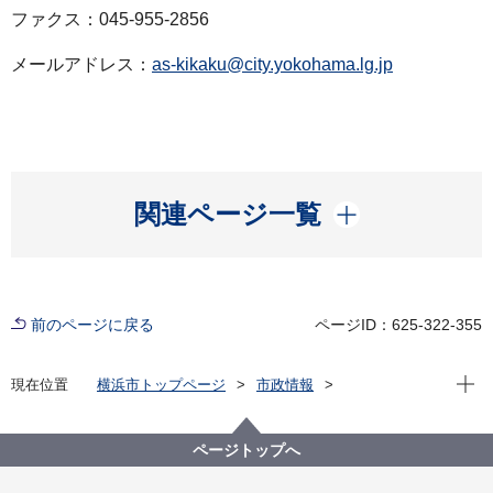
ファクス：045-955-2856
メールアドレス：
as-kikaku@city.yokohama.lg.jp
開く
関連ページ一覧
前のページに戻る
ページID：625-322-355
現在位
現在位置
横浜市トップページ
市政情報
広報・広聴・報道
記者発表
旭区
記者発表 2025年度
「トリオ左近山」で 50代60代向け新規プログラム「セ
ページトップへ
カスタ」の第一期生募集中です！