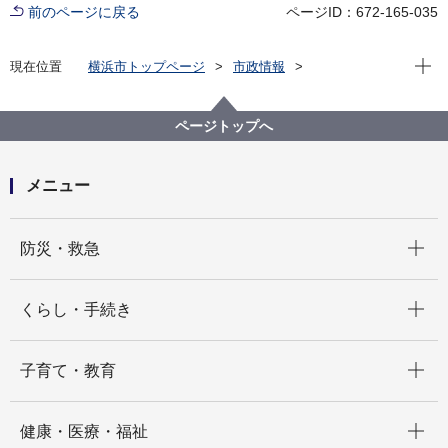
前のページに戻る
ページID：672-165-035
現在位
現在位置
横浜市トップページ
市政情報
広報・広聴・報道
記者発表
旭区
記者発表 2025年度
旭区と保土ケ谷・旭区仏教会が大規模災害時の施設提
ページトップへ
供に関する協定を締結！！
メニュー
開く
防災・救急
開く
くらし・手続き
開く
子育て・教育
開く
健康・医療・福祉