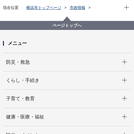
現在位
現在位置
横浜市トップページ
市政情報
広報・広聴・報道
記者発表
旭区
記者発表 2025年度
GREEN×EXPO 2027開催に向け、子どもたちと地域の
ページトップへ
方々と花壇の花植えをします
メニュー
開く
防災・救急
開く
くらし・手続き
開く
子育て・教育
開く
健康・医療・福祉
開く